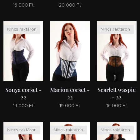
16 000
Ft
20 000
Ft
Nincs raktáron
Nincs raktáron
Sonya corset -
Marion corset -
Scarlett waspie
22
22
- 22
19 000
Ft
19 000
Ft
16 000
Ft
Nincs raktáron
Nincs raktáron
Nincs raktáron