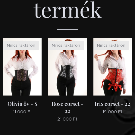
termék
Nincs raktáron
Nincs raktáron
Nincs raktáron
Olivia öv - S
Rose corset -
Iris corset - 22
22
11 000
Ft
19 000
Ft
21 000
Ft