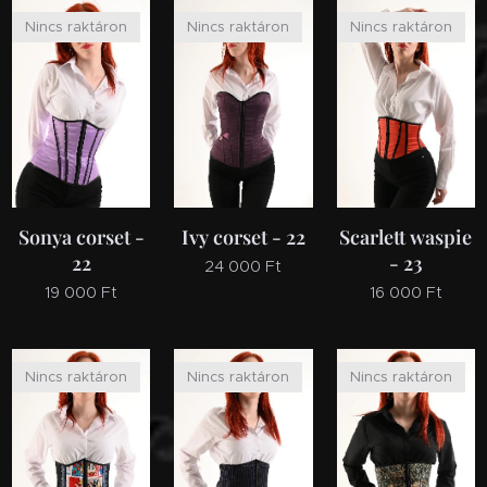
Nincs raktáron
Nincs raktáron
Nincs raktáron
Sonya corset -
Ivy corset - 22
Scarlett waspie
22
- 23
24 000
Ft
19 000
Ft
16 000
Ft
Nincs raktáron
Nincs raktáron
Nincs raktáron