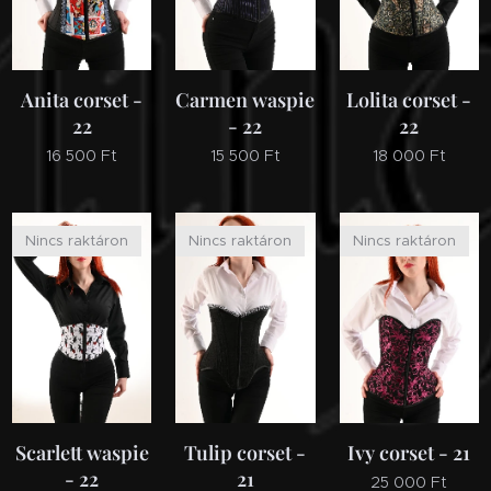
Anita corset -
Carmen waspie
Lolita corset -
22
- 22
22
16 500
Ft
15 500
Ft
18 000
Ft
Nincs raktáron
Nincs raktáron
Nincs raktáron
Scarlett waspie
Tulip corset -
Ivy corset - 21
- 22
21
25 000
Ft