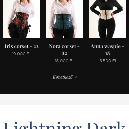
Iris corset - 22
Nora corset -
Anna waspie -
22
18
19 000
Ft
18 000
Ft
15 500
Ft
Következő
Lightning Dark