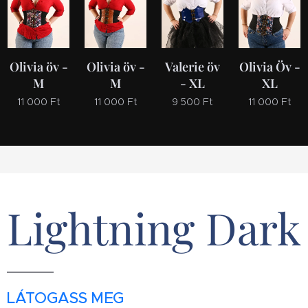
Olivia öv -
Olivia öv -
Valerie öv
Olivia Öv -
M
M
- XL
XL
11 000
Ft
11 000
Ft
9 500
Ft
11 000
Ft
Lightning Dark
LÁTOGASS MEG